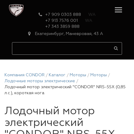
+7 909 0303 888
WA
+7 913 7576 001
WA
+7 343 3859 888
Екатеринбург, Маневровая, 43 А
Компания CONDOR
Каталог
Моторы
Моторы
Лодочные моторы электрические
Лодочный мотор электрический "CONDOR" NRS-55X (0,85
л.с.), короткая нога
Лодочный мотор
электрический