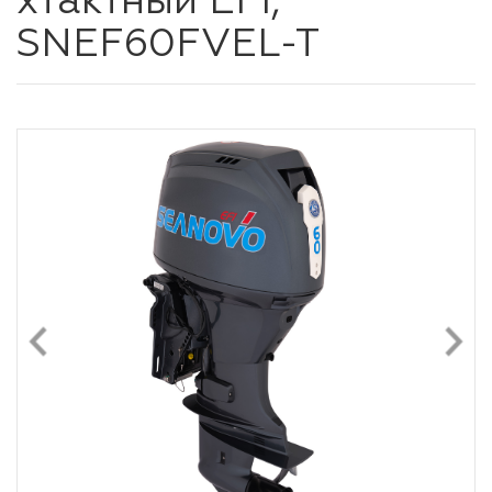
хтактный EFI,
SNEF60FVEL-T