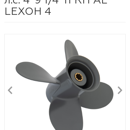
л.с. 4*9 1/4*11 RH AL
LEXOH 4