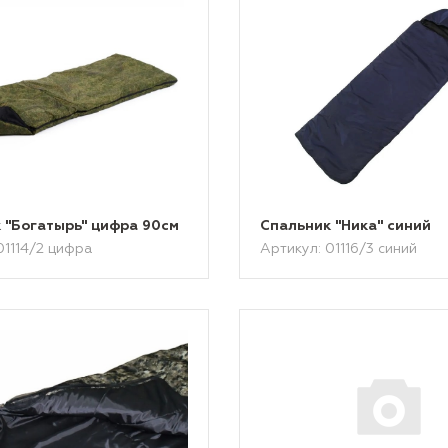
 "Богатырь" цифра 90см
Спальник "Ника" синий
01114/2 цифра
Артикул: 01116/3 синий