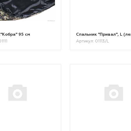
"Кобра" 95 см
Спальник "Привал", L (л
1111
Артикул: 01113/L