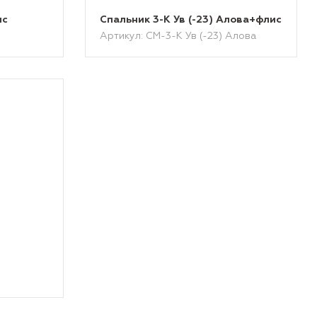
ис
Спальник 3-К Ув (-23) Алова+флис
Артикул: СМ-3-К Ув (-23) Алова