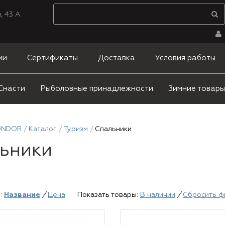
, 43 А
ии
Сертификаты
Доставка
Условия работы
Снасти
Рыболовные принадлежности
Зимние товары
ONDOR
Каталог
Туризм
Спальники
ьники
:
Название
/
Цена
Показать товары:
В наличии
/
Сбросить ф