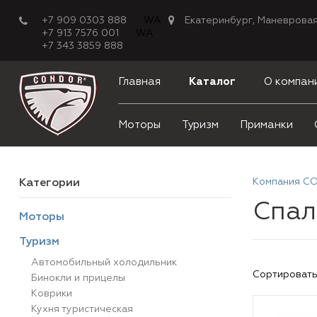
+7 909 0303 888
WA
Екатеринбург, Маневровая
+7 913 7576 001
WA
+7 343 3859 888
Главная
Каталог
О компан
Моторы
Туризм
Приманки
Компания C
Категории
Спал
Моторы
Туризм
Автомобильный холодильник
Сортировать
Бинокли и прицелы
Коврики
Кухня туристическая