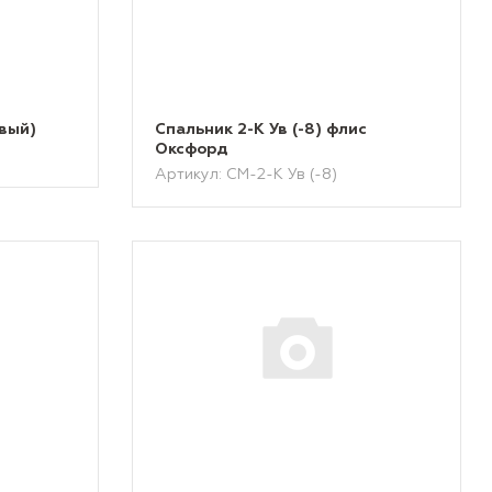
евый)
Спальник 2-К Ув (-8) флис
Оксфорд
Артикул: СМ-2-К Ув (-8)