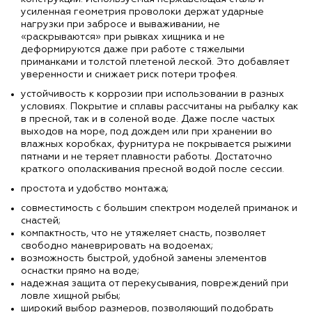
усиленная геометрия проволоки держат ударные
нагрузки при забросе и вываживании, не
«раскрываются» при рывках хищника и не
деформируются даже при работе с тяжелыми
приманками и толстой плетеной леской. Это добавляет
уверенности и снижает риск потери трофея.
устойчивость к коррозии при использовании в разных
условиях. Покрытие и сплавы рассчитаны на рыбалку как
в пресной, так и в соленой воде. Даже после частых
выходов на море, под дождем или при хранении во
влажных коробках, фурнитура не покрывается рыжими
пятнами и не теряет плавности работы. Достаточно
краткого ополаскивания пресной водой после сессии.
простота и удобство монтажа;
совместимость с большим спектром моделей приманок и
снастей;
компактность, что не утяжеляет снасть, позволяет
свободно маневрировать на водоемах;
возможность быстрой, удобной замены элементов
оснастки прямо на воде;
надежная защита от перекусывания, повреждений при
ловле хищной рыбы;
широкий выбор размеров, позволяющий подобрать