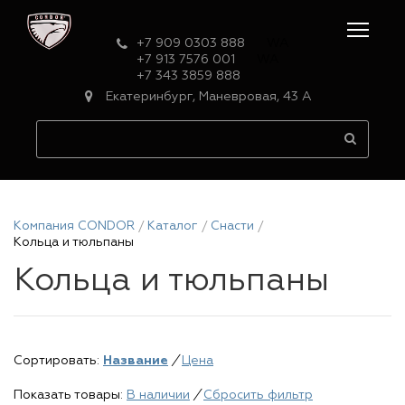
+7 909 0303 888
WA
+7 913 7576 001
WA
+7 343 3859 888
Екатеринбург, Маневровая, 43 А
Компания CONDOR
Каталог
Снасти
Кольца и тюльпаны
Кольца и тюльпаны
Сортировать:
Название
/
Цена
Показать товары:
В наличии
/
Сбросить фильтр