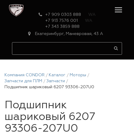
+7 909 0303 888
WA
+7 913 7576 001
WA
+7 343 3859 888
Екатеринбург, Маневровая, 43 А
Компания CONDOR
Каталог
Моторы
Запчасти для ПЛМ
Запчасти
Подшипник шариковый 6207 93306-207U0
Подшипник
шариковый 6207
93306-207U0