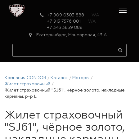
+7 909 0303 888
WA
+7 913 7576 001
WA
+7 343 3859 888
Екатеринбург, Маневровая, 43 А
Компания CONDOR
Каталог
Моторы
Жилет страховочный
Жилет страховочный "SJ61", чёрное золото, накладные
карманы, р-р L
Жилет страховочный
"SJ61", чёрное золото,