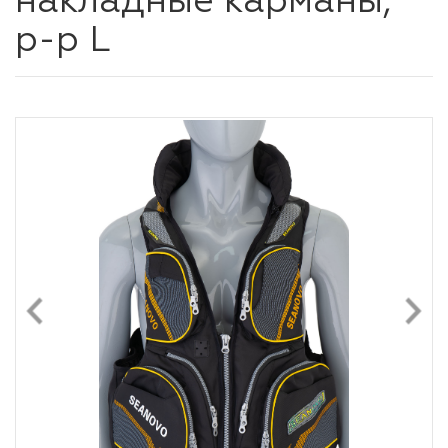
накладные карманы,
р-р L