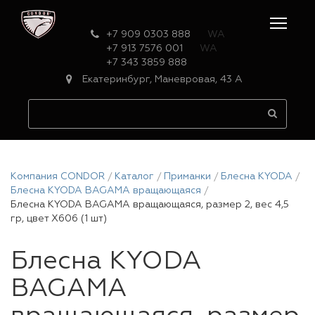
+7 909 0303 888
WA
+7 913 7576 001
WA
+7 343 3859 888
Екатеринбург, Маневровая, 43 А
Компания CONDOR
Каталог
Приманки
Блесна KYODA
Блесна KYODA BAGAMA вращающаяся
Блесна KYODA BAGAMA вращающаяся, размер 2, вес 4,5
гр, цвет X606 (1 шт)
Блесна KYODA
BAGAMA