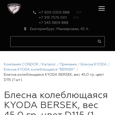
+7 909 0303 888
WA
+7 913 7576 001
WA
+7 343 3859 888
Екатеринбург, Маневровая, 43 А
Компания CONDOR
Каталог
Приманки
Блесна KYODA
Блесна KYODA колеблющаяся "BERSEK"
Блесна колеблющаяся KYODA BERSEK, вес 45,0 гр, цвет
D115 (1 шт.)
Блесна колеблющаяся
KYODA BERSEK, вес