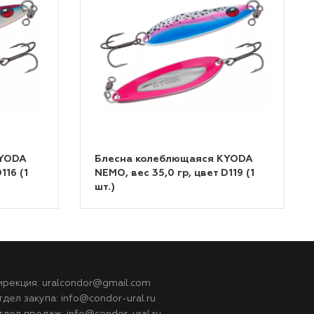
KYODA
Блесна колеблющаяся KYODA
116 (1
NEMO, вес 35,0 гр, цвет D119 (1
шт.)
ирекция:
uralcondor@gmail.com
тдел закупа:
info@condor-ural.ru