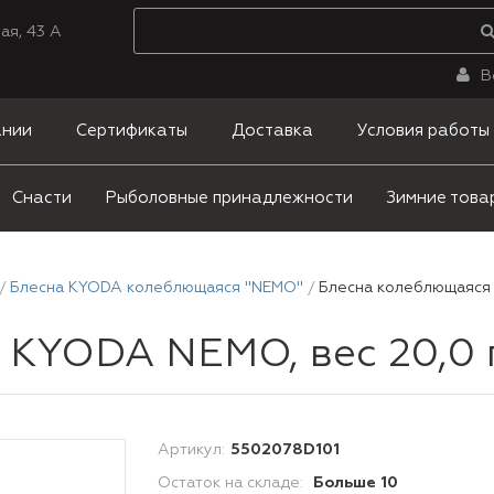
ая, 43 А
В
ании
Сертификаты
Доставка
Условия работы
Снасти
Рыболовные принадлежности
Зимние това
Блесна KYODA колеблющаяся "NEMO"
Блесна колеблющаяся K
YODA NEMO, вес 20,0 гр,
Артикул:
5502078D101
Остаток на складе:
Больше 10