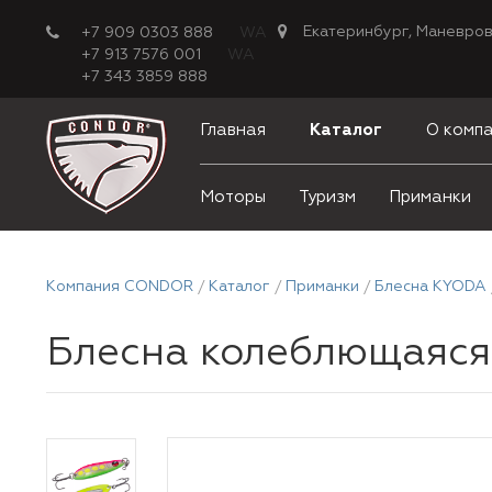
Екатеринбург, Маневров
+7 909 0303 888
WA
+7 913 7576 001
WA
+7 343 3859 888
Главная
Каталог
О комп
Моторы
Туризм
Приманки
Компания CONDOR
Каталог
Приманки
Блесна KYODA
Блесна колеблющаяся K