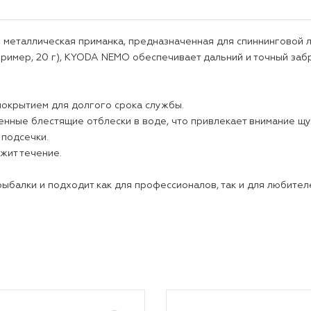
еталлическая приманка, предназначенная для спиннинговой л
имер, 20 г), KYODA NEMO обеспечивает дальний и точный заброс
окрытием для долгого срока службы.
ные блестящие отблески в воде, что привлекает внимание щуки
подсечки.
жит течение.
балки и подходит как для профессионалов, так и для любител