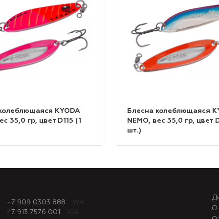
 колеблющаяся KYODA
Блесна колеблющаяся 
с 35,0 гр, цвет D115 (1
NEMO, вес 35,0 гр, цвет D
шт.)
Д
+7 909 0303 888
WA
О
+7 913 7576 001
WA