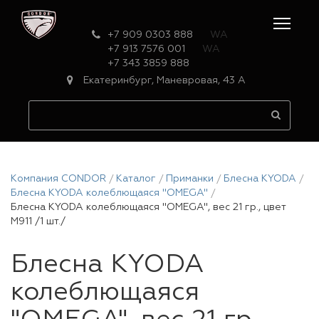
+7 909 0303 888
WA
+7 913 7576 001
WA
+7 343 3859 888
Екатеринбург, Маневровая, 43 А
Компания CONDOR
Каталог
Приманки
Блесна KYODA
Блесна KYODA колеблющаяся "OMEGA"
Блесна KYODA колеблющаяся "OMEGA", вес 21 гр., цвет
M911 /1 шт./
Блесна KYODA
колеблющаяся