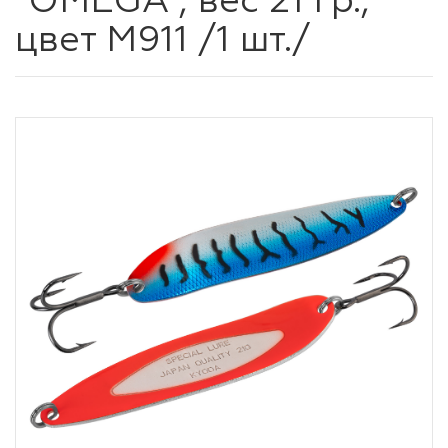
"OMEGA", вес 21 гр.,
цвет M911 /1 шт./