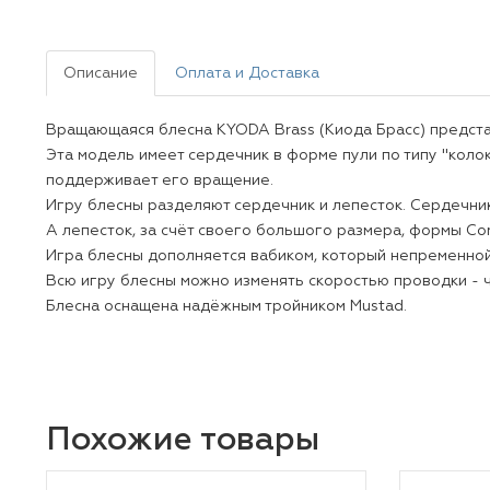
Описание
Оплата и Доставка
Вращающаяся блесна KYODA Brass (Киода Брасс) предста
Эта модель имеет сердечник в форме пули по типу "коло
поддерживает его вращение.
Игру блесны разделяют сердечник и лепесток. Сердечник
А лепесток, за счёт своего большого размера, формы Co
Игра блесны дополняется вабиком, который непременной
Всю игру блесны можно изменять скоростью проводки - ч
Блесна оснащена надёжным тройником Mustad.
Похожие товары