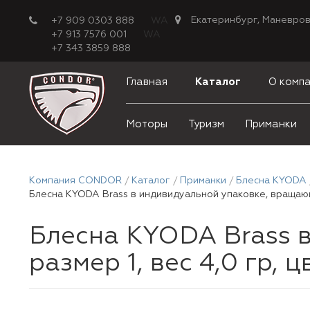
Екатеринбург, Маневров
+7 909 0303 888
WA
+7 913 7576 001
WA
+7 343 3859 888
Главная
Каталог
О комп
Моторы
Туризм
Приманки
Компания CONDOR
Каталог
Приманки
Блесна KYODA
Блесна KYODA Brass в индивидуальной упаковке, вращающа
Блесна KYODA Brass 
размер 1, вес 4,0 гр, ц