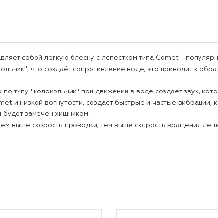
вляет собой лёгкую блесну с лепестком типа Comet - популярн
кольчик", что создаёт сопротивление воде; это приводит к обр
 по типу "колокольчик" при движении в воде создаёт звук, кот
met и низкой вогнутости, создаёт быстрые и частые вибрации, 
 будет замечен хищником.
ем выше скорость проводки, тем выше скорость вращения лепес