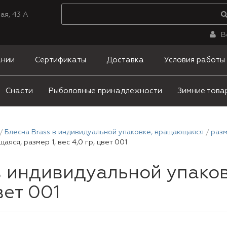
ая, 43 А
В
ании
Сертификаты
Доставка
Условия работы
Снасти
Рыболовные принадлежности
Зимние това
Блесна Brass в индивидуальной упаковке, вращающаяся
разм
яся, размер 1, вес 4,0 гр, цвет 001
в индивидуальной упако
вет 001