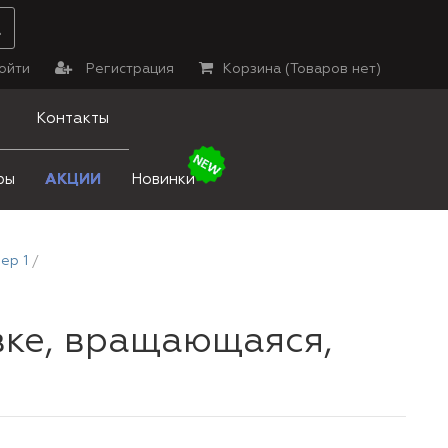
ойти
Регистрация
Корзина (
Товаров нет
)
Контакты
ры
АКЦИИ
Новинки
ер 1
вке, вращающаяся,