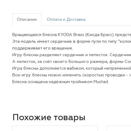
Описание
Оплата и Доставка
Вращающаяся блесна KYODA Brass (Киода Брасс) предста
Эта модель имеет сердечник в форме пули по типу "коло
поддерживает его вращение.
Игру блесны разделяют сердечник и лепесток. Сердечник
А лепесток, за счёт своего большого размера, формы Co
Игра блесны дополняется вабиком, который непременной
Всю игру блесны можно изменять скоростью проводки - ч
Блесна оснащена надёжным тройником Mustad.
Похожие товары