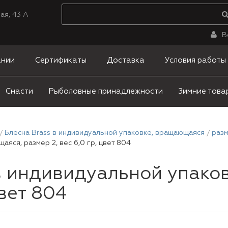
ая, 43 А
В
ании
Сертификаты
Доставка
Условия работы
Снасти
Рыболовные принадлежности
Зимние това
Блесна Brass в индивидуальной упаковке, вращающаяся
разм
яся, размер 2, вес 6,0 гр, цвет 804
в индивидуальной упако
цвет 804