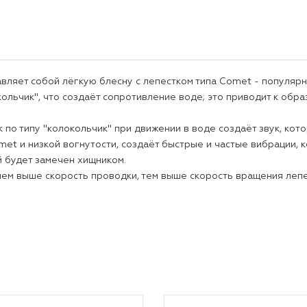
вляет собой лёгкую блесну с лепестком типа Comet - популярн
кольчик", что создаёт сопротивление воде; это приводит к обр
 по типу "колокольчик" при движении в воде создаёт звук, кот
met и низкой вогнутости, создаёт быстрые и частые вибрации, 
 будет замечен хищником.
ем выше скорость проводки, тем выше скорость вращения лепес