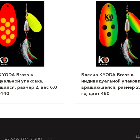
KYODA Brass в
Блесна KYODA Brass в
уальной упаковке,
индивидуальной упаковк
аяся, размер 2, вес 6,0
вращающаяся, размер 2, 
 440
гр, цвет 460
Д
+7 909 0303 888
WA