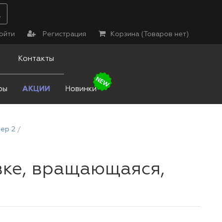
ойти
Регистрация
Корзина (
Товаров нет
)
Контакты
ры
АКЦИИ
Новинки
ер 2
вке, вращающаяся,