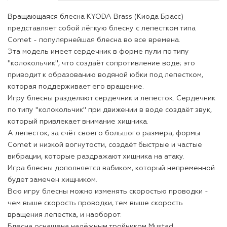
Вращающаяся блесна KYODA Brass (Киода Брасс)
представляет собой лёгкую блесну с лепестком типа
Comet - популярнейшая блесна во все времена.
Эта модель имеет сердечник в форме пули по типу
"колокольчик", что создаёт сопротивление воде; это
приводит к образованию водяной юбки под лепестком,
которая поддерживает его вращение.
Игру блесны разделяют сердечник и лепесток. Сердечник
по типу "колокольчик" при движении в воде создаёт звук,
который привлекает внимание хищника.
А лепесток, за счёт своего большого размера, формы
Comet и низкой вогнутости, создаёт быстрые и частые
вибрации, которые раздражают хищника на атаку.
Игра блесны дополняется вабиком, который непременной
будет замечен хищником.
Всю игру блесны можно изменять скоростью проводки -
чем выше скорость проводки, тем выше скорость
вращения лепестка, и наоборот.
Блесна оснащена надёжным тройником Mustad.