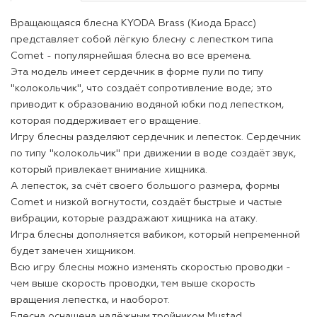
Вращающаяся блесна KYODA Brass (Киода Брасс)
представляет собой лёгкую блесну с лепестком типа
Comet - популярнейшая блесна во все времена.
Эта модель имеет сердечник в форме пули по типу
"колокольчик", что создаёт сопротивление воде; это
приводит к образованию водяной юбки под лепестком,
которая поддерживает его вращение.
Игру блесны разделяют сердечник и лепесток. Сердечник
по типу "колокольчик" при движении в воде создаёт звук,
который привлекает внимание хищника.
А лепесток, за счёт своего большого размера, формы
Comet и низкой вогнутости, создаёт быстрые и частые
вибрации, которые раздражают хищника на атаку.
Игра блесны дополняется вабиком, который непременной
будет замечен хищником.
Всю игру блесны можно изменять скоростью проводки -
чем выше скорость проводки, тем выше скорость
вращения лепестка, и наоборот.
Блесна оснащена надёжным тройником Mustad.