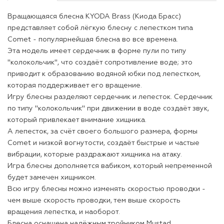
Вращающаяся блесна KYODA Brass (Киода Брасс)
представляет собой лёгкую блесну с лепестком типа
Comet - популярнейшая блесна во все времена.
Эта модель имеет сердечник в форме пули по типу
"колокольчик", что создаёт сопротивление воде; это
приводит к образованию водяной юбки под лепестком,
которая поддерживает его вращение.
Игру блесны разделяют сердечник и лепесток. Сердечник
по типу "колокольчик" при движении в воде создаёт звук,
который привлекает внимание хищника.
А лепесток, за счёт своего большого размера, формы
Comet и низкой вогнутости, создаёт быстрые и частые
вибрации, которые раздражают хищника на атаку.
Игра блесны дополняется вабиком, который непременной
будет замечен хищником.
Всю игру блесны можно изменять скоростью проводки -
чем выше скорость проводки, тем выше скорость
вращения лепестка, и наоборот.
Блесна оснащена надёжным тройником Mustad.