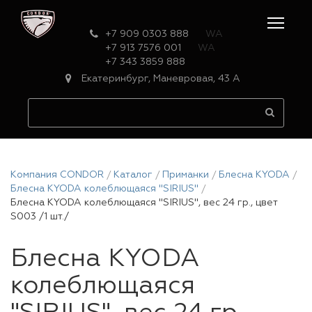
+7 909 0303 888
WA
+7 913 7576 001
WA
+7 343 3859 888
Екатеринбург, Маневровая, 43 А
Компания CONDOR
Каталог
Приманки
Блесна KYODA
Блесна KYODA колеблющаяся "SIRIUS"
Блесна KYODA колеблющаяся "SIRIUS", вес 24 гр., цвет
S003 /1 шт./
Блесна KYODA
колеблющаяся