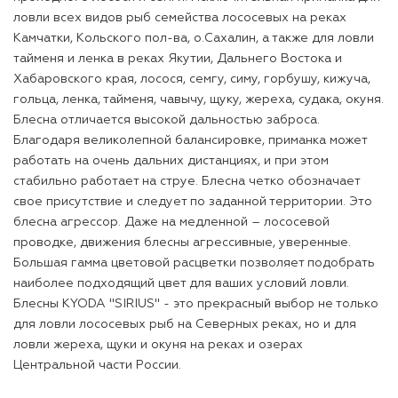
ловли всех видов рыб семейства лососевых на реках
Камчатки, Кольского пол-ва, о.Сахалин, а также для ловли
тайменя и ленка в реках Якутии, Дальнего Востока и
Хабаровского края, лосося, семгу, симу, горбушу, кижуча,
гольца, ленка, тайменя, чавычу, щуку, жереха, судака, окуня.
Блесна отличается высокой дальностью заброса.
Благодаря великолепной балансировке, приманка может
работать на очень дальних дистанциях, и при этом
стабильно работает на струе. Блесна четко обозначает
свое присутствие и следует по заданной территории. Это
блесна агрессор. Даже на медленной – лососевой
проводке, движения блесны агрессивные, уверенные.
Большая гамма цветовой расцветки позволяет подобрать
наиболее подходящий цвет для ваших условий ловли.
Блесны KYODA "SIRIUS" - это прекрасный выбор не только
для ловли лососевых рыб на Северных реках, но и для
ловли жереха, щуки и окуня на реках и озерах
Центральной части России.