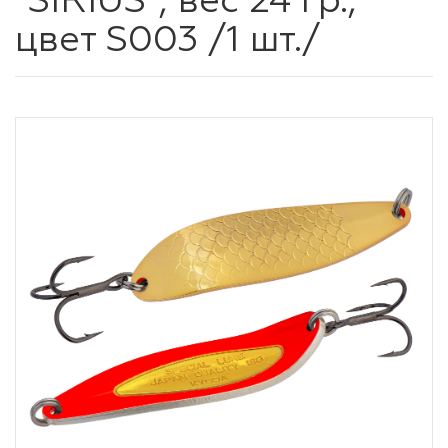
"SIRIUS", вес 24 гр.,
цвет S003 /1 шт./