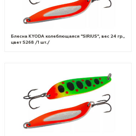
Блесна KYODA колеблющаяся "SIRIUS", вес 24 гр.,
цвет S268 /1 шт./