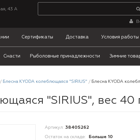
ая, 43 А
В
ании
Сертификаты
Доставка
Условия работы
Снасти
Рыболовные принадлежности
Зимние това
Блесна KYODA колеблющаяся "SIRIUS"
Блесна KYODA колеблющ
аяся "SIRIUS", вес 40 гр
Артикул:
3840S262
Остаток на складе:
Больше 10