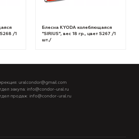
щаяся
Блесна KYODA колеблющаяся
 S268 /1
"SIRIUS", вес 18 гр., цвет S267 /1
шт./
ирекция:
uralcondor@gmail.com
тдел закупа:
info@condor-ural.ru
тдел продаж:
info@condor-ural.ru