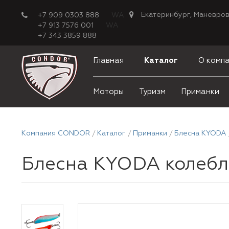
Екатеринбург, Маневров
+7 909 0303 888
WA
+7 913 7576 001
WA
+7 343 3859 888
Главная
Каталог
О комп
Моторы
Туризм
Приманки
Компания CONDOR
Каталог
Приманки
Блесна KYODA
Блесна KYODA колеблющ