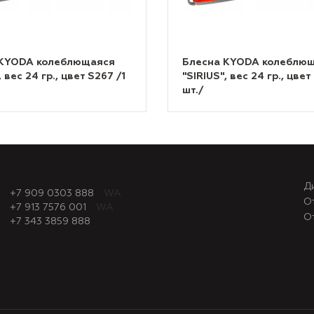
 KYODA колеблющаяся
Блесна KYODA колеблю
, вес 24 гр., цвет S267 /1
"SIRIUS", вес 24 гр., цвет
шт./
Д
+7 909 0303 888
WA
О
+7 913 7576 001
WA
О
+7 343 3859 888