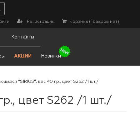
ойти
Регистрация
Корзина (
Товаров нет
)
Контакты
ры
АКЦИИ
Новинки
аяся "SIRIUS", вес 40 гр., цвет S262 /1 шт./
., цвет S262 /1 шт./