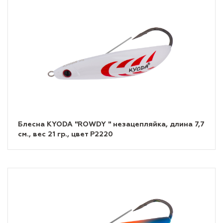
Блесна KYODA "ROWDY " незацепляйка, длина 7,7
см., вес 21 гр., цвет P2220