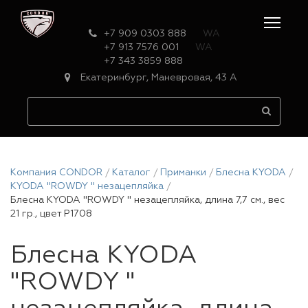
+7 909 0303 888
WA
+7 913 7576 001
WA
+7 343 3859 888
Екатеринбург, Маневровая, 43 А
Компания CONDOR
Каталог
Приманки
Блесна KYODA
KYODA "ROWDY " незацепляйка
Блесна KYODA "ROWDY " незацепляйка, длина 7,7 см., вес
21 гр., цвет P1708
Блесна KYODA
"ROWDY "