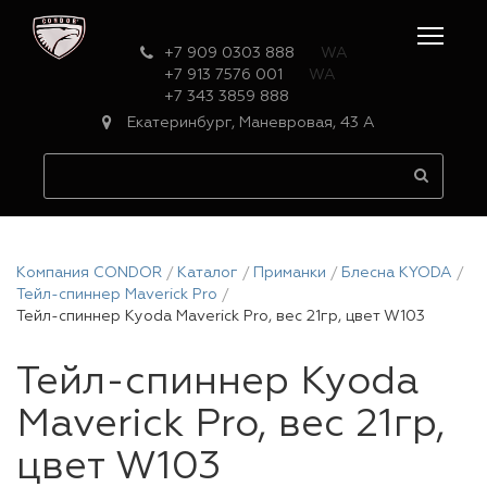
+7 909 0303 888
WA
+7 913 7576 001
WA
+7 343 3859 888
Екатеринбург, Маневровая, 43 А
Компания CONDOR
Каталог
Приманки
Блесна KYODA
Тейл-спиннер Maverick Pro
Тейл-спиннер Kyoda Maverick Pro, вес 21гр, цвет W103
Тейл-спиннер Kyoda
Maverick Pro, вес 21гр,
цвет W103