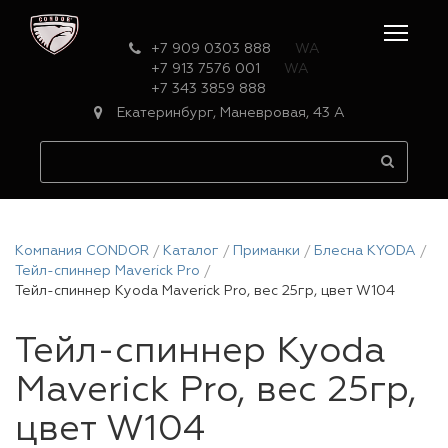
+7 909 0303 888
WA
+7 913 7576 001
WA
+7 343 3859 888
Екатеринбург, Маневровая, 43 А
Компания CONDOR
Каталог
Приманки
Блесна KYODA
Тейл-спиннер Maverick Pro
Тейл-спиннер Kyoda Maverick Pro, вес 25гр, цвет W104
Тейл-спиннер Kyoda
Maverick Pro, вес 25гр,
цвет W104