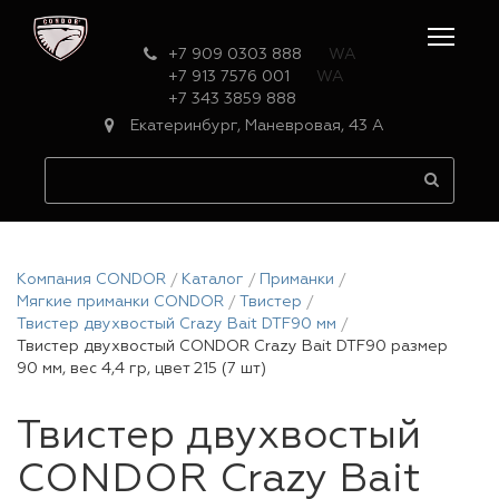
+7 909 0303 888
WA
+7 913 7576 001
WA
+7 343 3859 888
Екатеринбург, Маневровая, 43 А
Компания CONDOR
Каталог
Приманки
Мягкие приманки CONDOR
Твистер
Твистер двухвостый Crazy Bait DTF90 мм
Твистер двухвостый CONDOR Crazy Bait DTF90 размер
90 мм, вес 4,4 гр, цвет 215 (7 шт)
Твистер двухвостый
CONDOR Crazy Bait