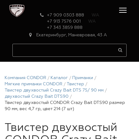
+7 909 0303 888
WA
+7 913 7576 001
WA
+7 343 3859 888
Екатеринбург, Маневровая, 43 А
Компания CONDOR
Каталог
Приманки
Мягкие приманки CONDOR
Твистер
Твистер двухвостый Crazy Bait DTS 75/ 90 мм
двухвостый Crazy Bait DTS90
Твистер двухвостый CONDOR Crazy Bait DTS90 размер
90 мм, вес 4,7 гр, цвет 214 (7 шт)
Твистер двухвостый