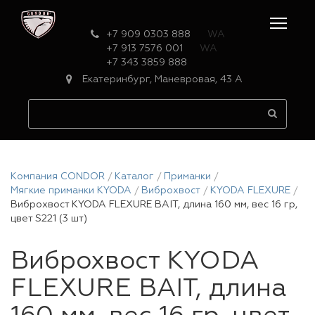
+7 909 0303 888
WA
+7 913 7576 001
WA
+7 343 3859 888
Екатеринбург, Маневровая, 43 А
Компания CONDOR
Каталог
Приманки
Мягкие приманки KYODA
Виброхвост
KYODA FLEXURE
Виброхвост KYODA FLEXURE BAIT, длина 160 мм, вес 16 гр,
цвет S221 (3 шт)
Виброхвост KYODA
FLEXURE BAIT, длина