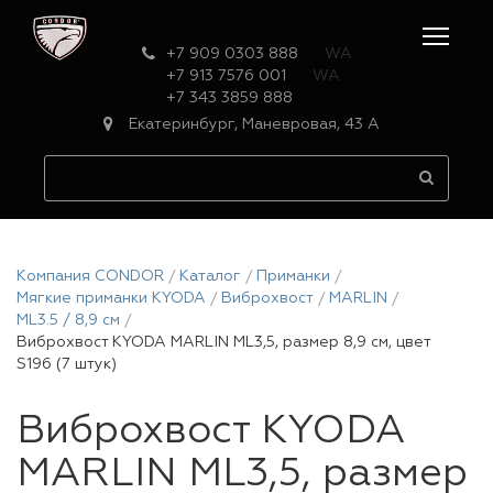
+7 909 0303 888
WA
+7 913 7576 001
WA
+7 343 3859 888
Екатеринбург, Маневровая, 43 А
Компания CONDOR
Каталог
Приманки
Мягкие приманки KYODA
Виброхвост
MARLIN
ML3.5 / 8,9 см
Виброхвост KYODA MARLIN ML3,5, размер 8,9 см, цвет
S196 (7 штук)
Виброхвост KYODA
MARLIN ML3,5, размер