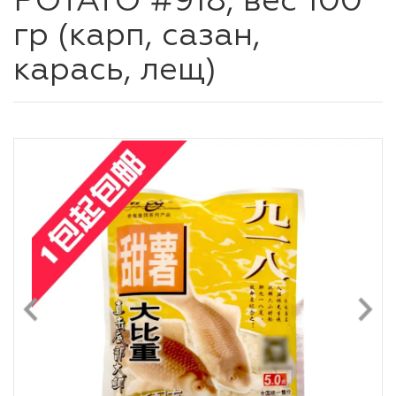
POTATO #918, вес 100
гр (карп, сазан,
карась, лещ)