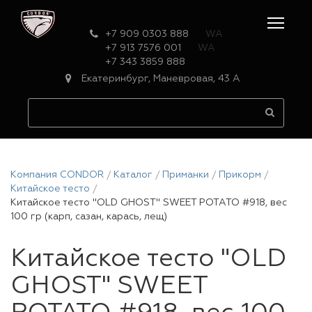
+7 909 0303 888
WA
+7 913 7576 001
WA
+7 343 3859 888
Екатеринбург, Маневровая, 43 А
Компания CONDOR
Каталог
Приманки
Прикорм
Китайское тесто
Китайское тесто "OLD GHOST" SWEET POTATO #918, вес
100 гр (карп, сазан, карась, лещ)
Китайское тесто "OLD
GHOST" SWEET