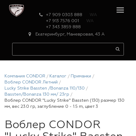
+7 909 0303 888
WA
+7 913 7576 001
WA
+7 343 3859 888
Екатеринбург, Маневровая, 43 А
Компания CONDOR
Каталог
Приманки
Воблер CONDOR Летний
Lucky Strike Bassten /Bonanza 110/130
Bassten/Bonanza 130 мм/ 23гр
Воблер CONDOR "Lucky Strike" Bassten (130) размер 130
мм, вес 23.0 гр, заглубление 0 - 1.5 m, цвет 3
Воблер CONDOR