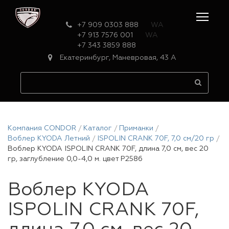
+7 909 0303 888
WA
+7 913 7576 001
WA
+7 343 3859 888
Екатеринбург, Маневровая, 43 А
Компания CONDOR
Каталог
Приманки
Воблер KYODA Летний
ISPOLIN CRANK 70F, 7,0 см/20 гр
Воблер KYODA ISPOLIN CRANK 70F, длина 7,0 см, вес 20
гр, заглубление 0,0-4,0 м. цвет P2586
Воблер KYODA
ISPOLIN CRANK 70F,