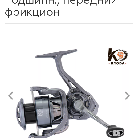
подшипн., передний
фрикцион