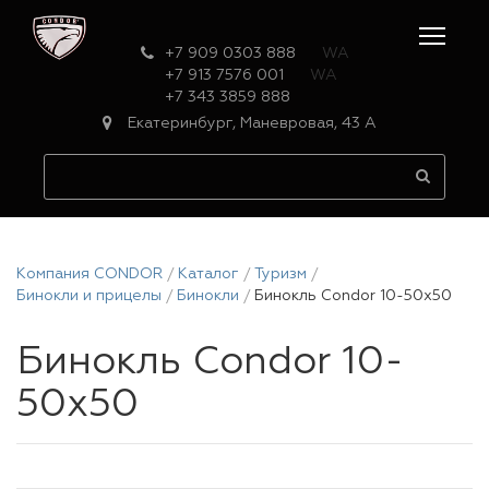
+7 909 0303 888
WA
+7 913 7576 001
WA
+7 343 3859 888
Екатеринбург, Маневровая, 43 А
Компания CONDOR
Каталог
Туризм
Бинокли и прицелы
Бинокли
Бинокль Condor 10-50х50
Бинокль Condor 10-
50х50