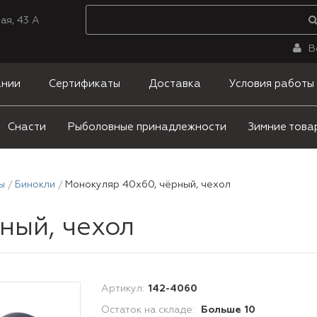
ая, 43 А
В
ании
Сертификаты
Доставка
Условия работы
Снасти
Рыболовные принадлежности
Зимние това
ы
Бинокли
Монокуляр 40х60, чёрный, чехол
ный, чехол
Артикул:
142-4060
Остаток на складе:
Больше 10