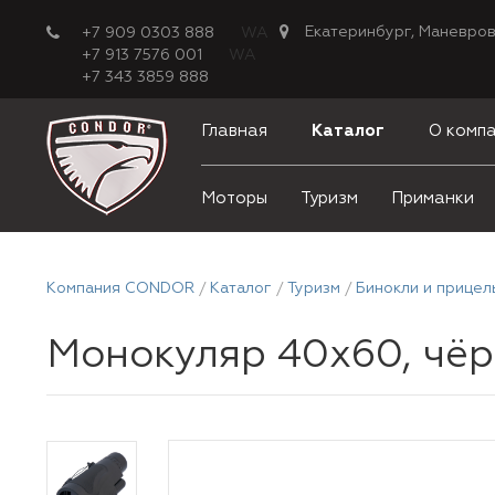
Екатеринбург, Маневров
+7 909 0303 888
WA
+7 913 7576 001
WA
+7 343 3859 888
Главная
Каталог
О комп
Моторы
Туризм
Приманки
Компания CONDOR
Каталог
Туризм
Бинокли и прицел
Монокуляр 40х60, чёр