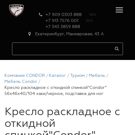
+7 909 0303 888
WA
+7 913 7576 001
WA
+7 343 3859 888
Екатеринбург, Маневровая, 43 А
Компания CONDOR
Каталог
Туризм
Мебель
Мебель Condor
Кресло раскладное с откидной спинкой"Condor"
56х46х40/104 хаки/черное, подставка для ног
Кресло раскладное с
откидной