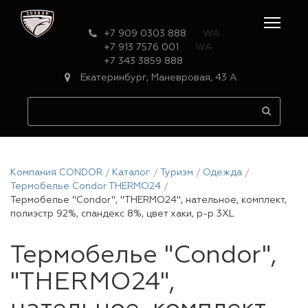
+7 909 0303 888
WA
+7 913 7576 001
WA
+7 343 3859 888
Екатеринбург, Маневровая, 43 А
Компания CONDOR
Каталог
Туризм
Одежда
Термобелье Condor THERMO24
Термобелье "Condor", "THERMO24", нательное, комплект,
полиэстр 92%, спандекс 8%, цвет хаки, р-р 3XL
Термобелье "Condor",
"THERMO24",