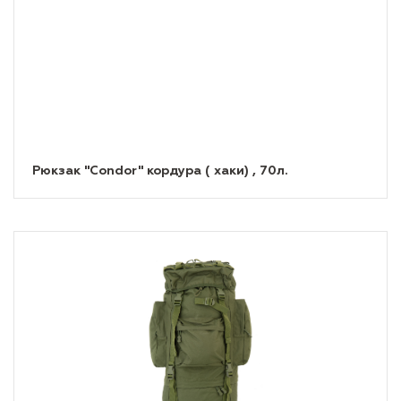
Рюкзак "Condor" кордура ( хаки) , 70л.