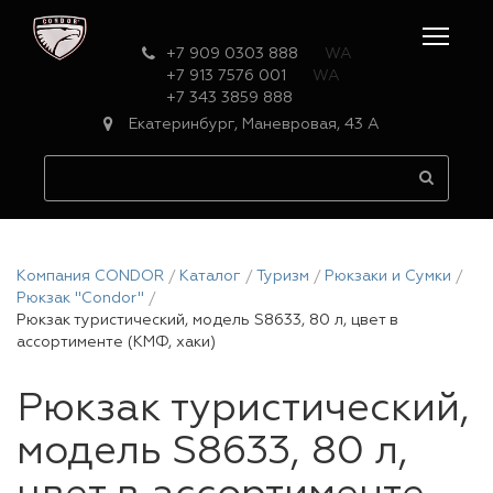
+7 909 0303 888
WA
+7 913 7576 001
WA
+7 343 3859 888
Екатеринбург, Маневровая, 43 А
Компания CONDOR
Каталог
Туризм
Рюкзаки и Сумки
Рюкзак "Condor"
Рюкзак туристический, модель S8633, 80 л, цвет в
ассортименте (КМФ, хаки)
Рюкзак туристический,
модель S8633, 80 л,