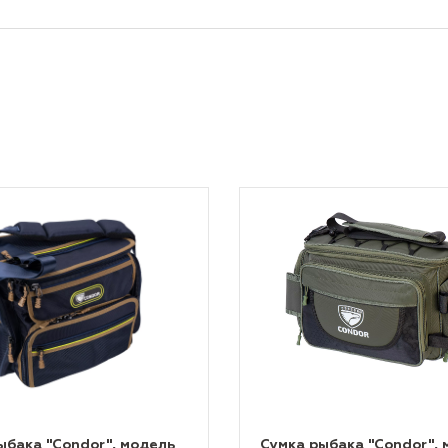
ыбака "Condor", модель
Сумка рыбака "Condor", 