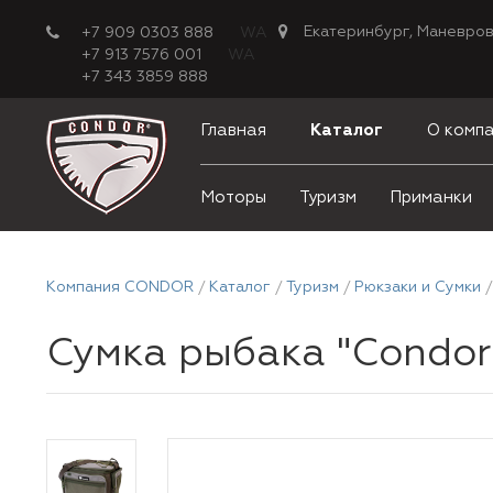
Екатеринбург, Маневров
+7 909 0303 888
WA
+7 913 7576 001
WA
+7 343 3859 888
Главная
Каталог
О комп
Моторы
Туризм
Приманки
Компания CONDOR
Каталог
Туризм
Рюкзаки и Сумки
Сумка рыбака "Condor"