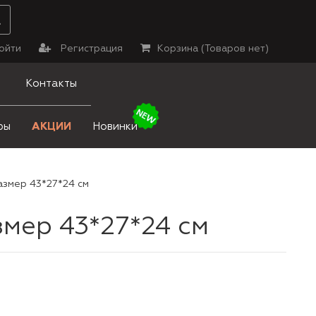
ойти
Регистрация
Корзина (
Товаров нет
)
Контакты
ры
АКЦИИ
Новинки
азмер 43*27*24 см
змер 43*27*24 см