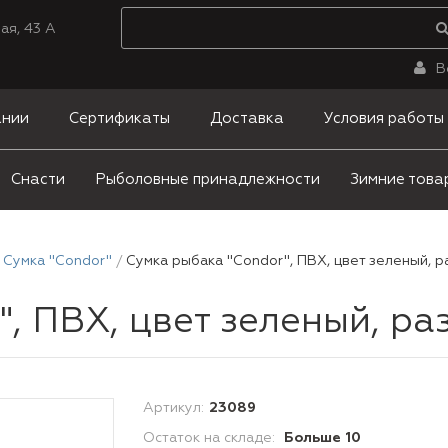
ая, 43 А
В
ании
Сертификаты
Доставка
Условия работы
Снасти
Рыболовные принадлежности
Зимние това
Сумка "Condor"
Сумка рыбака "Condor", ПВХ, цвет зеленый, р
, ПВХ, цвет зеленый, ра
Артикул:
23089
Остаток на складе:
Больше 10