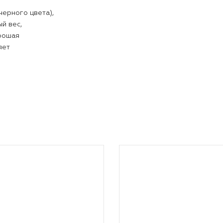
флиса (черного цвета),
й удельный вес,
охнет, хорошая
ии сохраняет