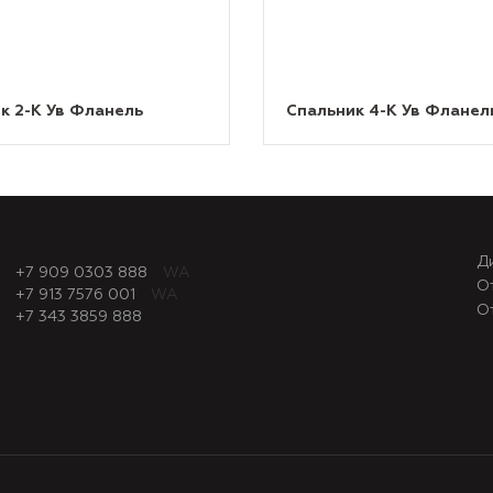
к 2-К Ув Фланель
Спальник 4-К Ув Фланел
Д
+7 909 0303 888
WA
О
+7 913 7576 001
WA
О
+7 343 3859 888