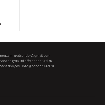
ь
ирекция:
uralcondor@gmail.com
тдел закупа:
info@condor-ural.ru
тдел продаж:
info@condor-ural.ru