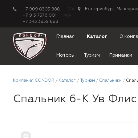
Екатеринбург, Маневров
+7 909 0303 888
WA
+7 913 7576 001
WA
+7 343 3859 888
Главная
Каталог
О комп
Моторы
Туризм
Приманки
Компания CONDOR
Каталог
Туризм
Спальники
Спаль
Спальник 6-К Ув Флис