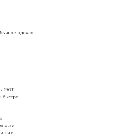
обычное одеяло.
0°C.
з Таффеты 190T,
ообмена и быстро
мг/м³,
и, хороших
 в безвредности
легче сушится и