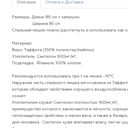
Описание
Оплата и Доставка
Размеры: Длина 185 см + капюшон.
Ширина 85 см.
Спальный мешок можно расстегнуть и использовать как 
Материал:
Верх: Таффета (100% полиэстер/нейлон)
Утеплитель: Синтепон 600мг/м³,
Подкладка: Фланель 100% хлопок
Рекомендуется использовать при t не менее -1
Наружная часть спального мешка изготовлена и
которая обладает свойствами хорошего воздух
сохнет.
Утеплителем служит Синтепон плотностью 400
преимущество которого заключаются в лёгкост
теплозащитных свойствах и малом весе, а также
для человека. Синтепон хуже впитывает влагу, 