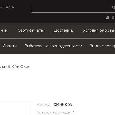
ая, 43 А
В
ании
Сертификаты
Доставка
Условия работы
Снасти
Рыболовные принадлежности
Зимние това
ник 6-К Ув Флис
Артикул:
СМ-6-К Ув
Остаток на складе:
1