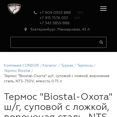
+7 909 0303 888
WA
+7 913 7576 001
WA
+7 343 3859 888
Екатеринбург, Маневровая, 43 А
Компания CONDOR
Каталог
Туризм
Термосы
Термос Biostal
Термос "Biostal-Охота" ш/г, суповой с ложкой, вороненая
сталь, NTS-750V, емкость 0.75 л
Термос "Biostal-Охота"
ш/г, суповой с ложкой,