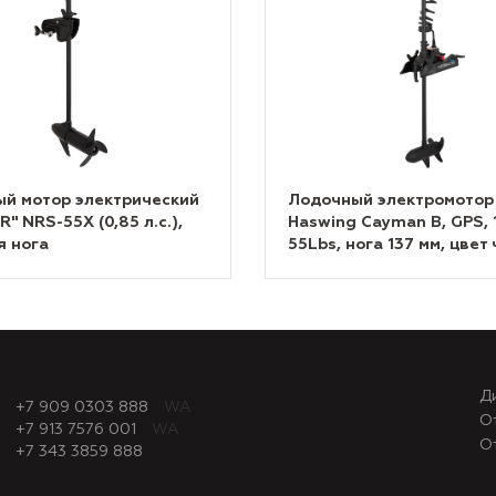
й мотор электрический
Лодочный электромотор
" NRS-55X (0,85 л.с.),
Haswing Cayman B, GPS, 
я нога
55Lbs, нога 137 мм, цвет
Д
+7 909 0303 888
WA
О
+7 913 7576 001
WA
О
+7 343 3859 888