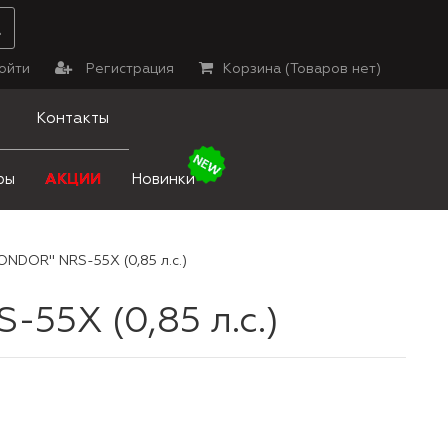
ойти
Регистрация
Корзина (
Товаров нет
)
Контакты
ры
АКЦИИ
Новинки
NDOR" NRS-55X (0,85 л.с.)
55X (0,85 л.с.)