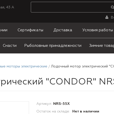
ая, 43 А
В
ании
Сертификаты
Доставка
Условия работы
Снасти
Рыболовные принадлежности
Зимние това
ые моторы электрические
Лодочный мотор электрический "CO
рический "CONDOR" NRS-
Артикул:
NRS-55X
Остаток на складе:
Нет в наличии