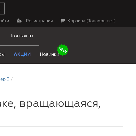
ойти
Регистрация
Корзина (
Товаров нет
)
Контакты
ры
АКЦИИ
Новинки
ер 3
вке, вращающаяся,