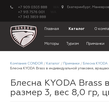
Екатеринбург, Маневров
+7 909 0303 888
WA
+7 913 7576 001
WA
+7 343 3859 888
Главная
Каталог
О комп
Моторы
Туризм
Приманки
Компания CONDOR
Каталог
Приманки
Блесна KYODA
Блесна KYODA Brass в индивидуальной упаковке, вращающа
Блесна KYODA Brass 
размер 3, вес 8,0 гр, 