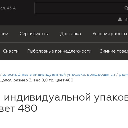
ая, 43 А
В
ании
Сертификаты
Доставка
Условия работы
Снасти
Рыболовные принадлежности
Зимние това
Блесна Brass в индивидуальной упаковке, вращающаяся
разм
яся, размер 3, вес 8,0 гр, цвет 480
в индивидуальной упако
цвет 480