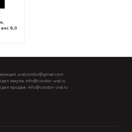
е,
 вес 8,0
ирекция:
uralcondor@gmail.com
тдел закупа:
info@condor-ural.ru
тдел продаж:
info@condor-ural.ru