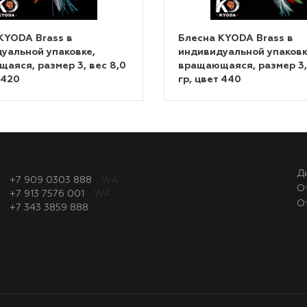
KYODA Brass в
Блесна KYODA Brass в
уальной упаковке,
индивидуальной упаковк
аяся, размер 3, вес 8,0
вращающаяся, размер 3,
 420
гр, цвет 440
Д
+7 909 0303 888
WA
О
+7 913 7576 001
WA
О
+7 343 3859 888