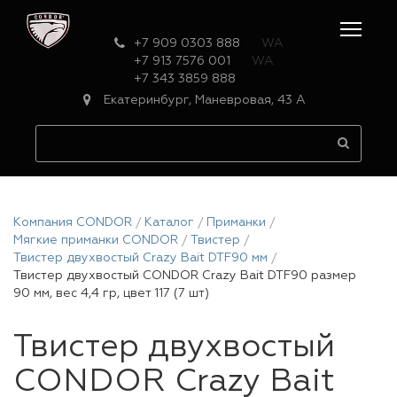
+7 909 0303 888
WA
+7 913 7576 001
WA
+7 343 3859 888
Екатеринбург, Маневровая, 43 А
Компания CONDOR
Каталог
Приманки
Мягкие приманки CONDOR
Твистер
Твистер двухвостый Crazy Bait DTF90 мм
Твистер двухвостый CONDOR Crazy Bait DTF90 размер
90 мм, вес 4,4 гр, цвет 117 (7 шт)
Твистер двухвостый
CONDOR Crazy Bait