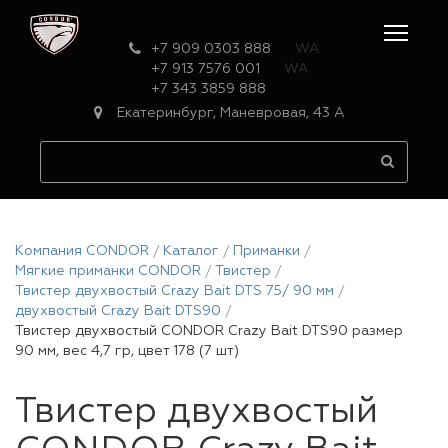
+7 909 0303 888
WA
+7 913 7576 001
WA
+7 343 3859 888
Екатеринбург, Маневровая, 43 А
Компания CONDOR
Каталог
Приманки
Мягкие приманки CONDOR
Твистер
Твистер двухвостый Crazy Bait DTS 75/ 90 мм
двухвостый Crazy Bait DTS90
Твистер двухвостый CONDOR Crazy Bait DTS90 размер
90 мм, вес 4,7 гр, цвет 178 (7 шт)
Твистер двухвостый