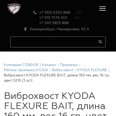
+7 909 0303 888
WA
+7 913 7576 001
WA
+7 343 3859 888
Екатеринбург, Маневровая, 43 А
Компания CONDOR
Каталог
Приманки
Мягкие приманки KYODA
Виброхвост
KYODA FLEXURE
Виброхвост KYODA FLEXURE BAIT, длина 160 мм, вес 16 гр,
цвет S216 (3 шт)
Виброхвост KYODA
FLEXURE BAIT, длина