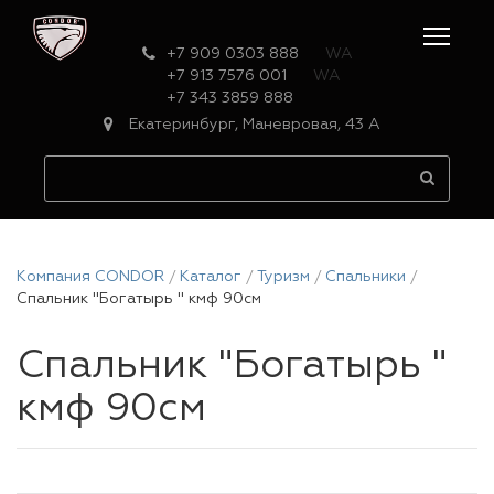
+7 909 0303 888
WA
+7 913 7576 001
WA
+7 343 3859 888
Екатеринбург, Маневровая, 43 А
Компания CONDOR
Каталог
Туризм
Спальники
Спальник "Богатырь " кмф 90см
Спальник "Богатырь "
кмф 90см