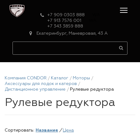
+7 909 0303 888
WA
+7 913 7576 001
WA
+7 343 3859 888
Екатеринбург, Маневровая, 43 А
Компания CONDOR
Каталог
Моторы
Аксессуары для лодок и катеров
Дистанционное управление
Рулевые редуктора
Рулевые редуктора
Сортировать:
Название
/
Цена