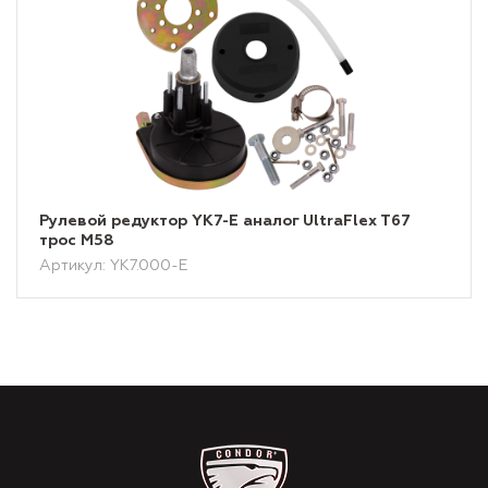
Рулевой редуктор YK7-E аналог UltraFlex T67
трос М58
Артикул: YK7.000-E