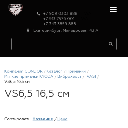
+7 909 0303 888
WA
+7 913 7576 001
WA
+7 343 3859 888
Екатеринбург, Маневровая, 43 А
Компания CONDOR
Каталог
Приманки
Мягкие приманки KYODA
Виброхвост
IVASI
VS6,5 16,5 см
VS6,5 16,5 см
Сортировать:
Название
/
Цена