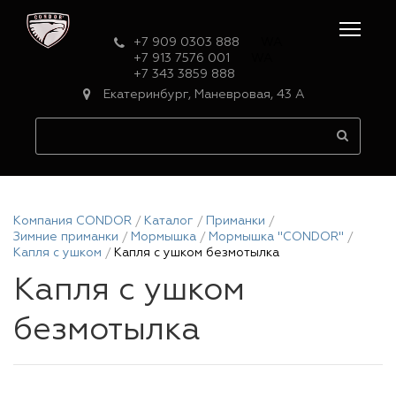
+7 909 0303 888
WA
+7 913 7576 001
WA
+7 343 3859 888
Екатеринбург, Маневровая, 43 А
Компания CONDOR
Каталог
Приманки
Зимние приманки
Мормышка
Мормышка "CONDOR"
Капля с ушком
Капля с ушком безмотылка
Капля с ушком
безмотылка