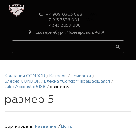
+7 909 0303 888
WA
+7 913 7576 001
WA
+7 343 3859 888
Екатеринбург, Маневровая, 43 А
Компания CONDOR
Каталог
Приманки
Блесна CONDOR
Блесна "Condor" вращающаяся
Juke Accoustic 5188
размер 5
размер 5
Сортировать:
Название
/
Цена