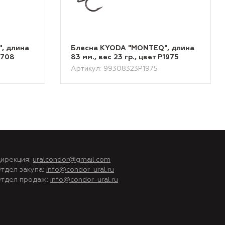
, длина
Блесна KYODA "MONTEQ", длина
1708
83 мм., вес 23 гр., цвет P1975
Артикул: 99308323P1975
ирекция:
uralcondor@gmail.com
тдел закупа:
info@condor-ural.ru
тдел продаж:
info@condor-ural.ru