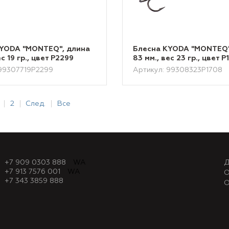
KYODA "MONTEQ", длина
Блесна KYODA "MONTEQ"
ес 19 гр., цвет P2299
83 мм., вес 23 гр., цвет P
 99307719P2299
Артикул: 99308323P1708
2
След.
Все
+7 909 0303 888
WA
Д
+7 913 7576 001
WA
О
+7 343 3859 888
О