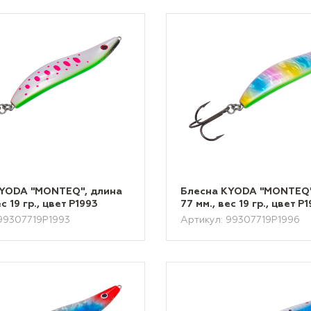
KYODA "MONTEQ", длина
Блесна KYODA "MONTEQ"
ес 19 гр., цвет P1993
77 мм., вес 19 гр., цвет P
99307719P1993
Артикул: 99307719P1996