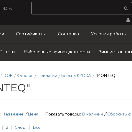
, 43 А
ии
Сертификаты
Доставка
Условия работы
Снасти
Рыболовные принадлежности
Зимние товары
ONDOR
Каталог
Приманки
Блесна KYODA
"MONTEQ"
NTEQ"
:
Название
/
Цена
Показать товары:
В наличии
/
Сбросить ф
2
След.
Все