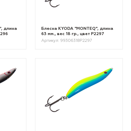
, длина
Блесна KYODA "MONTEQ", длина
2296
63 мм., вес 18 гр., цвет P2297
Артикул: 99306318P2297