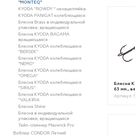
"MONTEQ"
KYODA "ROWDY " незацепляйка
KYODA PANIGAT колеблющаяся
Блесна Brass в индивидуальной
упаковке, вращающаяся
Блесна KYODA BAGAMA
вращающаяся
Блесна KYODA колеблющаяся
"BERSEK"
Блесна KYODA колеблющаяся
"NEMO"
Блесна KYODA колеблющаяся
"OMEGA"
Блесна KYODA колеблющаяся
Блесна 
"SIRIUS"
63 мм., в
Блесна KYODA колеблющаяся
Артикул:
"VALKIRIA
Блесна Shine
Блесна в индивидуальной
упаковке, вращающаяся
Тейл-спиннер Maverick Pro
Воблер CONDOR Летний