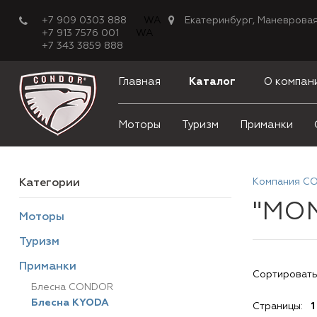
+7 909 0303 888
WA
Екатеринбург, Маневровая
+7 913 7576 001
WA
+7 343 3859 888
Главная
Каталог
О компан
Моторы
Туризм
Приманки
Компания C
Категории
"MO
Моторы
Туризм
Приманки
Сортировать
Блесна CONDOR
Блесна KYODA
Страницы:
1