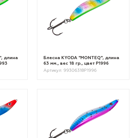
, длина
Блесна KYODA "MONTEQ", длина
1993
63 мм., вес 18 гр., цвет P1996
Артикул: 99306318P1996