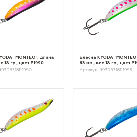
KYODA "MONTEQ", длина
Блесна KYODA "MONTEQ"
ес 18 гр., цвет P1990
63 мм., вес 18 гр., цвет P
 99306318P1990
Артикул: 99306318P1993