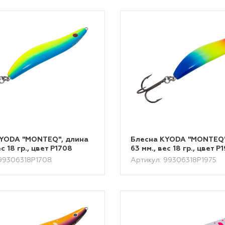
KYODA "MONTEQ", длина
Блесна KYODA "MONTEQ"
ес 18 гр., цвет P1708
63 мм., вес 18 гр., цвет P
 99306318P1708
Артикул: 99306318P1975