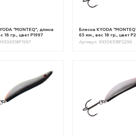
KYODA "MONTEQ", длина
Блесна KYODA "MONTEQ"
ес 18 гр., цвет P1997
63 мм., вес 18 гр., цвет P
 99306318P1997
Артикул: 99306318P2296