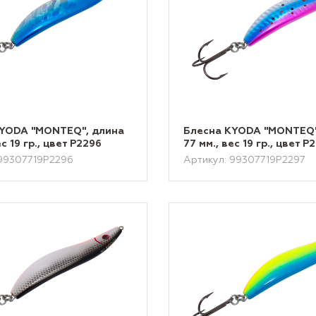
KYODA "MONTEQ", длина
Блесна KYODA "MONTEQ"
ес 19 гр., цвет P2296
77 мм., вес 19 гр., цвет P
 99307719P2296
Артикул: 99307719P2297