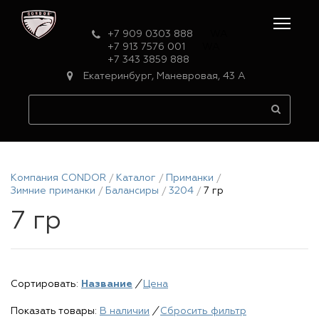
+7 909 0303 888
WA
+7 913 7576 001
WA
+7 343 3859 888
Екатеринбург, Маневровая, 43 А
Компания CONDOR
Каталог
Приманки
Зимние приманки
Балансиры
3204
7 гр
7 гр
Сортировать:
Название
/
Цена
Показать товары:
В наличии
/
Сбросить фильтр