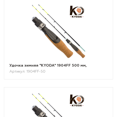
Удочка зимняя "KYODA" 1904FF 500 мм,
Артикул: 1904FF-50