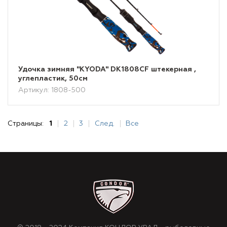
Удочка зимняя "KYODA" DK1808CF штекерная ,
углепластик, 50см
Артикул: 1808-500
Страницы:
1
2
3
След.
Все