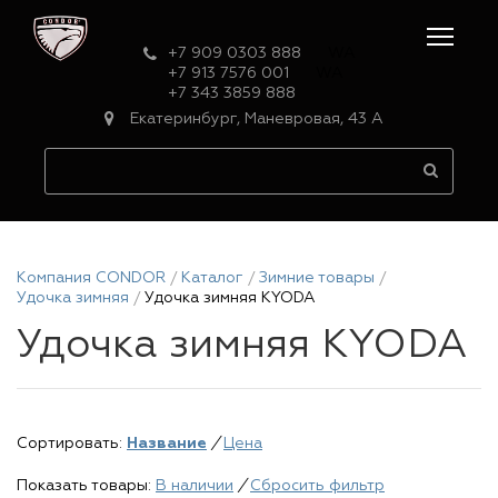
+7 909 0303 888
WA
+7 913 7576 001
WA
+7 343 3859 888
Екатеринбург, Маневровая, 43 А
Компания CONDOR
Каталог
Зимние товары
Удочка зимняя
Удочка зимняя KYODA
Удочка зимняя KYODA
Сортировать:
Название
/
Цена
Показать товары:
В наличии
/
Сбросить фильтр